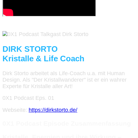
DIRK STORTO
Kristalle & Life Coach
Dirk Storto arbeitet als Life-Coach u.a. mit Human
Design. Als "Der Kristallwanderer" ist er ein wahrer
Experte für Kristalle aller Art!
0X1 Podcast Eps. 01
Webseite:
https://dirkstorto.de/
0X1 Podcast Episode Zusammenfassung
Kristalle, Energien und ihre Wirkung –