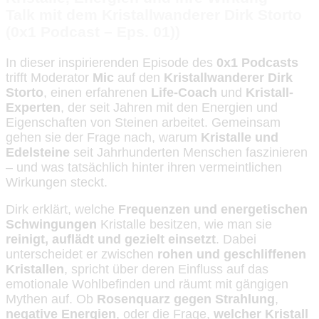
Talk mit dem Kristallwanderer Dirk Storto
(0x1 Podcast – Eps. 01))
In dieser inspirierenden Episode des
0x1 Podcasts
trifft Moderator
Mic
auf den
Kristallwanderer Dirk
Storto
, einen erfahrenen
Life-Coach
und
Kristall-
Experten
, der seit Jahren mit den Energien und
Eigenschaften von Steinen arbeitet. Gemeinsam
gehen sie der Frage nach, warum
Kristalle und
Edelsteine
seit Jahrhunderten Menschen faszinieren
– und was tatsächlich hinter ihren vermeintlichen
Wirkungen steckt.
Dirk erklärt, welche
Frequenzen und energetischen
Schwingungen
Kristalle besitzen, wie man sie
reinigt, auflädt und gezielt einsetzt
. Dabei
unterscheidet er zwischen
rohen und geschliffenen
Kristallen
, spricht über deren Einfluss auf das
emotionale Wohlbefinden und räumt mit gängigen
Mythen auf. Ob
Rosenquarz gegen Strahlung
,
negative Energien
, oder die Frage,
welcher Kristall