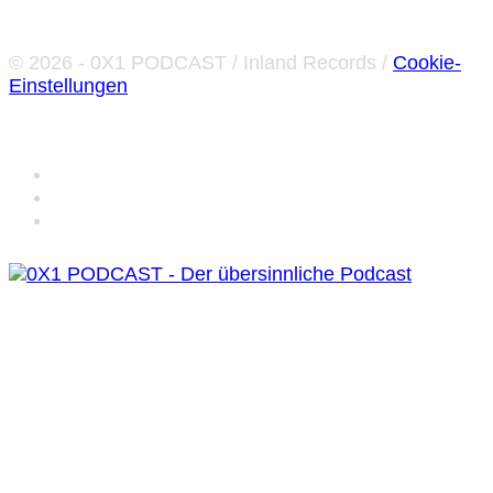
© 2026 - 0X1 PODCAST / Inland Records /
Cookie-
Einstellungen
0X1 Podcast Home
0X1 Podcast Player
0X1 Podcast Videos
HYPNOSE & UNTERBEWUSSTSEIN
FREQUENZEN & SCHWINGUNGEN
GEOMANTIE LEY-LINIEN
KABBALISTISCHE NUMEROLOGIE